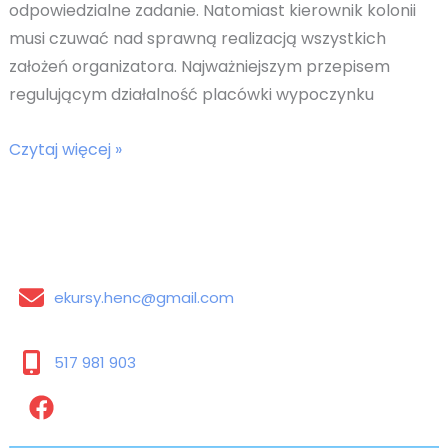
odpowiedzialne zadanie. Natomiast kierownik kolonii
musi czuwać nad sprawną realizacją wszystkich
założeń organizatora. Najważniejszym przepisem
regulującym działalność placówki wypoczynku
Organizacja
Czytaj więcej »
wypoczynku
dzieci
i
młodzieży
ekursy.henc@gmail.com
517 981 903