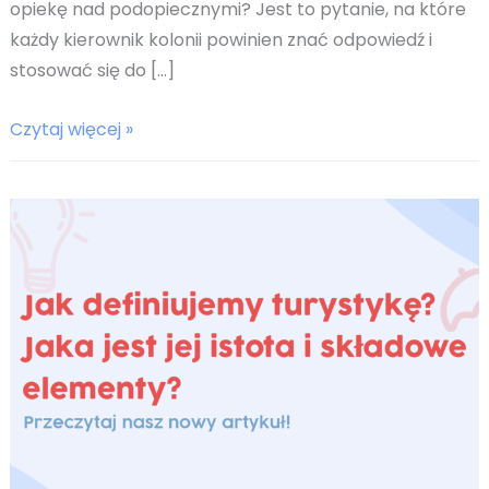
opiekę nad podopiecznymi? Jest to pytanie, na które
każdy kierownik kolonii powinien znać odpowiedź i
stosować się do […]
Jaka
Czytaj więcej »
liczba
opiekunów
na
kolonii
jest
odpowiednia?
Ilu
powinno
ich
być?