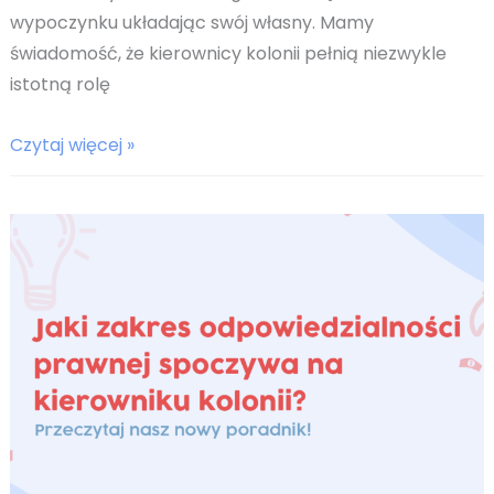
wypoczynku układając swój własny. Mamy
świadomość, że kierownicy kolonii pełnią niezwykle
istotną rolę
Przykładowy
Czytaj więcej »
regulamin
kolonii/obozu
–
poradnik
dla
kierownika
wypoczynku