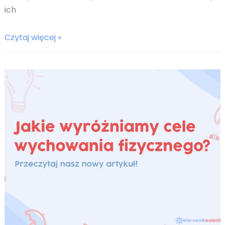
ich
Wpływ
Czytaj więcej »
wychowania
fizycznego
na
psychikę
dzieci
i
młodzieży