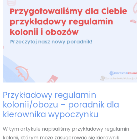
kierownik
kolonii
powinien
nim
zarządzać
i
jakie
są
jego
aspekty?
Przykładowy regulamin
kolonii/obozu – poradnik dla
kierownika wypoczynku
W tym artykule napisaliśmy przykładowy regulamin
kolonii, którym może zasugerować się kierownik