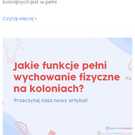
kolonijnych jest w pełni
Start
Czytaj więcej »
sezonu
zimowego
2023/24
–
praca
na
koloniach
zimowych