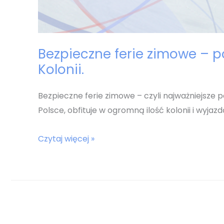
Bezpieczne ferie zimowe – p
Kolonii.
Bezpieczne ferie zimowe – czyli najważniejsze p
Polsce, obfituje w ogromną ilość kolonii i wyjazdó
Bezpieczne
Czytaj więcej »
ferie
zimowe
–
poradnik
dla