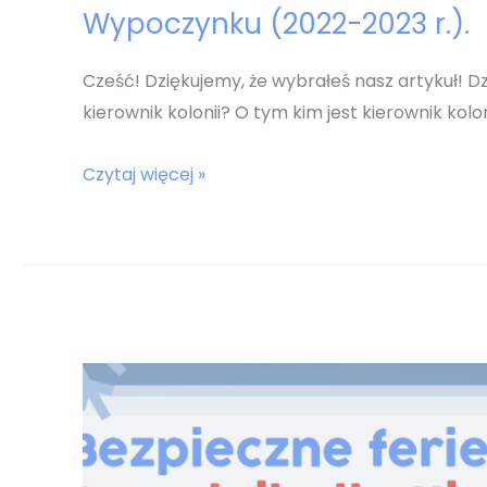
Wypoczynku (2022-2023 r.).
Cześć! Dziękujemy, że wybrałeś nasz artykuł! Dz
kierownik kolonii? O tym kim jest kierownik kolon
Ile
Czytaj więcej »
zarabia
Kierownik
Kolonii?
Zarobki
Kierownika
Wypoczynku
(2022-
2023
r.).