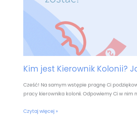
Kim jest Kierownik Kolonii? J
Cześć! Na samym wstępie pragnę Ci podziękowa
pracy kierownika kolonii. Odpowiemy Ci w nim n
Kim
Czytaj więcej »
jest
Kierownik